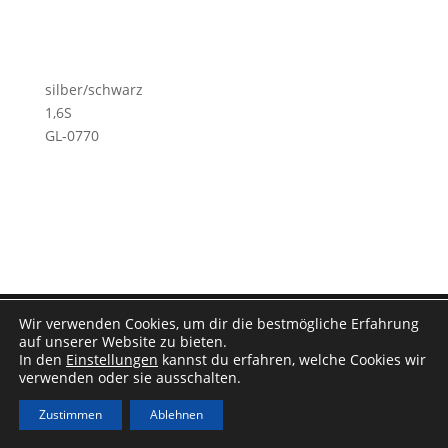
silber/schwarz
1,6S
GL-0770
Impressum
|
Datenschutz
Wir verwenden Cookies, um dir die bestmögliche Erfahrung
auf unserer Website zu bieten.
In den
Einstellungen
kannst du erfahren, welche Cookies wir
verwenden oder sie ausschalten.
Zustimmen
Ablehnen