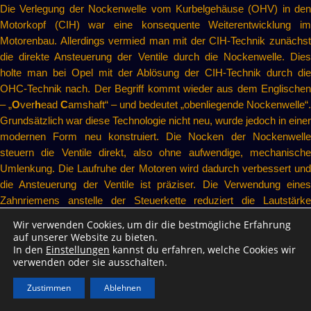
Die Verlegung der Nockenwelle vom Kurbelgehäuse (OHV) in den
Motorkopf (CIH) war eine konsequente Weiterentwicklung im
Motorenbau. Allerdings vermied man mit der CIH-Technik zunächst
die direkte Ansteuerung der Ventile durch die Nockenwelle. Dies
holte man bei Opel mit der Ablösung der CIH-Technik durch die
OHC-Technik nach. Der Begriff kommt wieder aus dem Englischen
– „
O
ver
h
ead
C
amshaft“ – und bedeutet „obenliegende Nockenwelle“.
Grundsätzlich war diese Technologie nicht neu, wurde jedoch in einer
modernen Form neu konstruiert. Die Nocken der Nockenwelle
steuern die Ventile direkt, also ohne aufwendige, mechanische
Umlenkung. Die Laufruhe der Motoren wird dadurch verbessert und
die Ansteuerung der Ventile ist präziser. Die Verwendung eines
Zahnriemens anstelle der Steuerkette reduziert die Lautstärke
nochmals und verbessert die Präzision der Ventilsteuerung, was
Wir verwenden Cookies, um dir die bestmögliche Erfahrung
jedoch mit teuren Zahnriemenwechseln bezahlt wird. Auch die
auf unserer Website zu bieten.
Einführung der Hydrostößel bei Opel erfolgte mit diesen Motoren.
In den
Einstellungen
kannst du erfahren, welche Cookies wir
verwenden oder sie ausschalten.
Statt des Graugussblockes und -kopfes wurde nun ein
Leichtmetallkopf verwendet.
Zustimmen
Ablehnen
Als weitere Verbesserung (oder Ergänzung) werden zwei