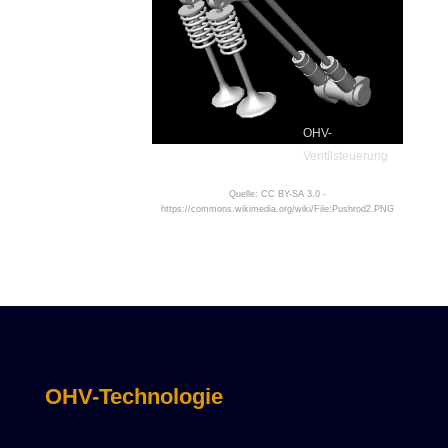
OHV-
Ventilsteuerung
Quelle: CC BY-SA 3.0 -
https://commons.wikimedia.org/wiki/File:Pushrod2.PNG
OHV-Technologie