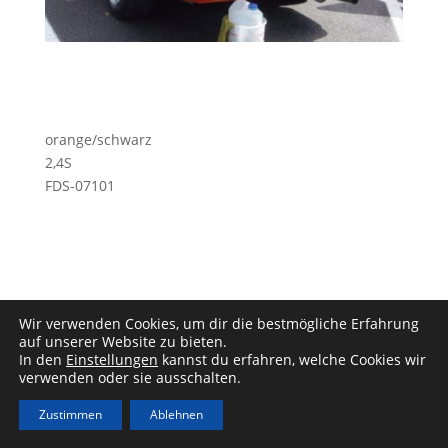
orange/schwarz
2,4S
FDS-07101
Wir verwenden Cookies, um dir die bestmögliche Erfahrung
auf unserer Website zu bieten.
In den
Einstellungen
kannst du erfahren, welche Cookies wir
Impressum
|
Datenschutz
verwenden oder sie ausschalten.
Zustimmen
Ablehnen