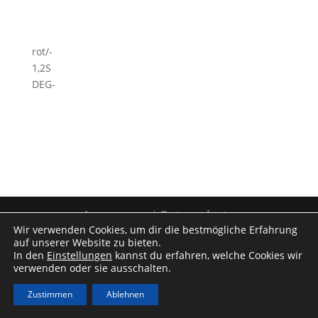
rot/-
1,2S
DEG-
Impressum
|
Datenschutz
Wir verwenden Cookies, um dir die bestmögliche Erfahrung
auf unserer Website zu bieten.
In den
Einstellungen
kannst du erfahren, welche Cookies wir
verwenden oder sie ausschalten.
Zustimmen
Ablehnen