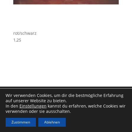
rot/schwarz
1,2S
Impressum
|
Datenschutz
Wir verwenden Cookies, um dir die bestmögliche Erfahrung
auf unserer Website zu bieten.
In den
Einstellungen
kannst du erfahren, welche Cookies wir
verwenden oder sie ausschalten.
Zustimmen
Ablehnen