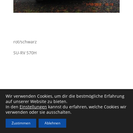
rot/schwarz
SU-RV 570H
Wir verwenden Cookies, um dir die bestmögliche Erfahrung
auf unserer Website zu bieten.
In den
Einstellungen
kannst du erfahren, welche Cookies wir
Impressum
|
Datenschutz
verwenden oder sie ausschalten.
Zustimmen
Ablehnen