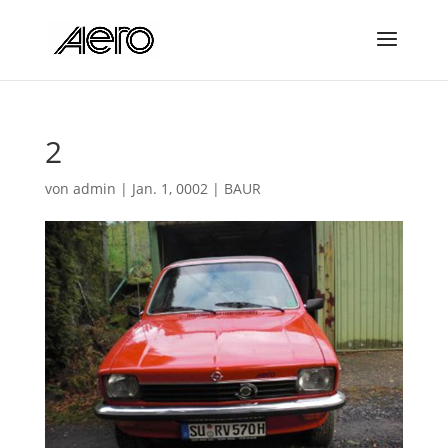
2
von
admin
|
Jan. 1, 0002
|
BAUR