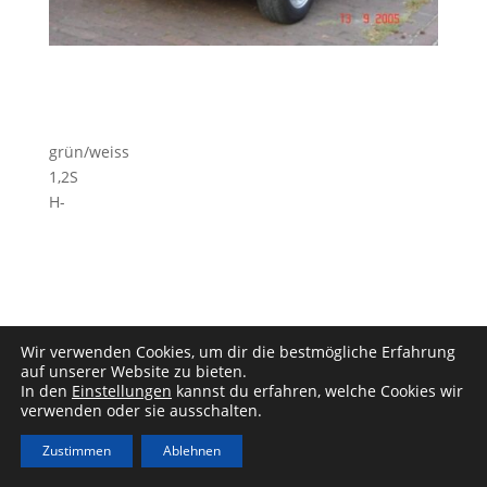
grün/weiss
1,2S
H-
Wir verwenden Cookies, um dir die bestmögliche Erfahrung
auf unserer Website zu bieten.
In den
Einstellungen
kannst du erfahren, welche Cookies wir
Impressum
|
Datenschutz
verwenden oder sie ausschalten.
Zustimmen
Ablehnen