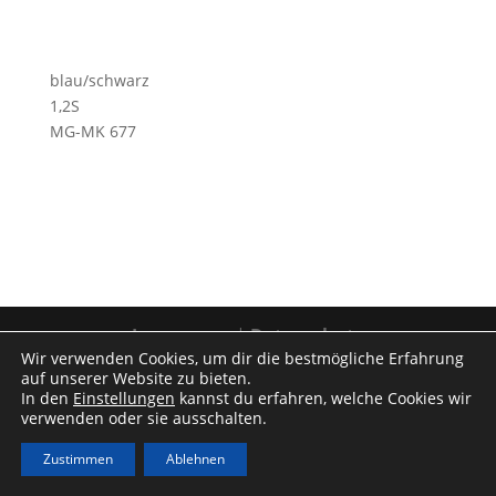
blau/schwarz
1,2S
MG-MK 677
Impressum
|
Datenschutz
Wir verwenden Cookies, um dir die bestmögliche Erfahrung
auf unserer Website zu bieten.
In den
Einstellungen
kannst du erfahren, welche Cookies wir
verwenden oder sie ausschalten.
Zustimmen
Ablehnen