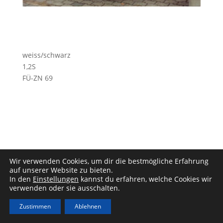
weiss/schwarz
1,2S
FÜ-ZN 69
Wir verwenden Cookies, um dir die bestmögliche Erfahrung
Impressum
|
Datenschutz
auf unserer Website zu bieten.
In den
Einstellungen
kannst du erfahren, welche Cookies wir
verwenden oder sie ausschalten.
Zustimmen
Ablehnen