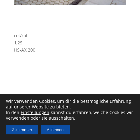
rot/rot
1,2S
HS-AX 200
Wir verwenden Cookies, um dir die bestmögliche Erfahrung
auf unserer Website zu bieten.
Impressum
|
Datenschutz
In den
Einstellungen
kannst du erfahren, welche Cookies wir
verwenden oder sie ausschalten.
Zustimmen
Ablehnen