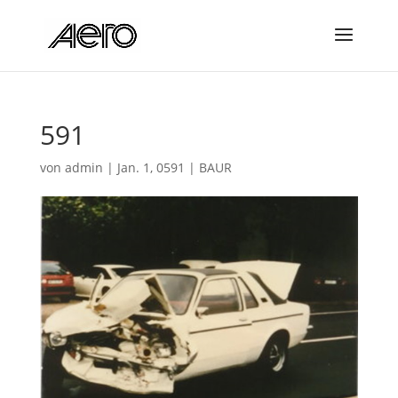
591
von
admin
|
Jan. 1, 0591
|
BAUR