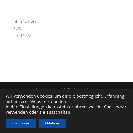
blau/schwarz
1,2S
LB-07072
Impressum
|
Datenschutz
Wir verwenden Cookies, um dir die bestmögliche Erfahrung
auf unserer Website zu bieten.
In den
Einstellungen
kannst du erfahren, welche Cookies wir
verwenden oder sie ausschalten.
Zustimmen
Ablehnen