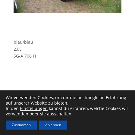
blau/blau
2,0E
SG-A 706 H
Wir verwenden Cookies, um dir die bestmögliche Erfahrung
auf unserer Website zu bieten.
In den
Einstellungen
kannst du erfahren, welche Cookies wir
Impressum
|
Datenschutz
verwenden oder sie ausschalten.
Zustimmen
Ablehnen