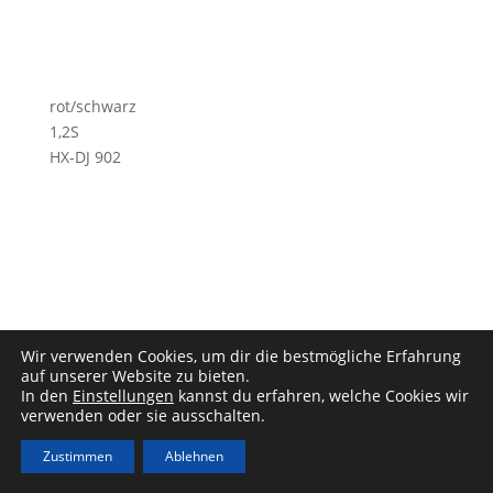
rot/schwarz
1,2S
HX-DJ 902
Wir verwenden Cookies, um dir die bestmögliche Erfahrung
Impressum
|
Datenschutz
auf unserer Website zu bieten.
In den
Einstellungen
kannst du erfahren, welche Cookies wir
verwenden oder sie ausschalten.
Zustimmen
Ablehnen