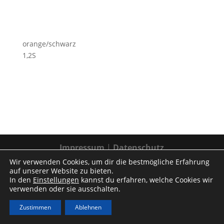
orange/schwarz
1,2S
Impressum
|
Datenschutz
Wir verwenden Cookies, um dir die bestmögliche Erfahrung
auf unserer Website zu bieten.
In den
Einstellungen
kannst du erfahren, welche Cookies wir
verwenden oder sie ausschalten.
Zustimmen
Ablehnen