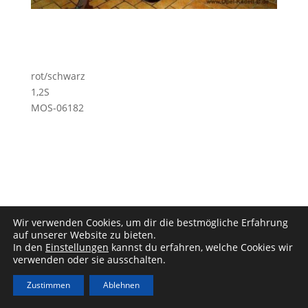
rot/schwarz
1,2S
MOS-06182
Wir verwenden Cookies, um dir die bestmögliche Erfahrung
Impressum
|
Datenschutz
auf unserer Website zu bieten.
In den
Einstellungen
kannst du erfahren, welche Cookies wir
verwenden oder sie ausschalten.
Zustimmen
Ablehnen