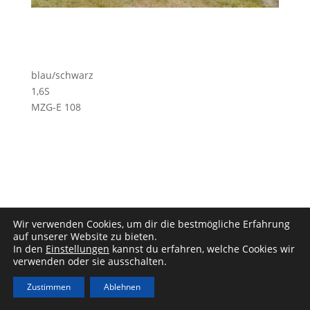
blau/schwarz
1,6S
MZG-E 108
Wir verwenden Cookies, um dir die bestmögliche Erfahrung
Impressum
|
Datenschutz
auf unserer Website zu bieten.
In den
Einstellungen
kannst du erfahren, welche Cookies wir
verwenden oder sie ausschalten.
Zustimmen
Ablehnen