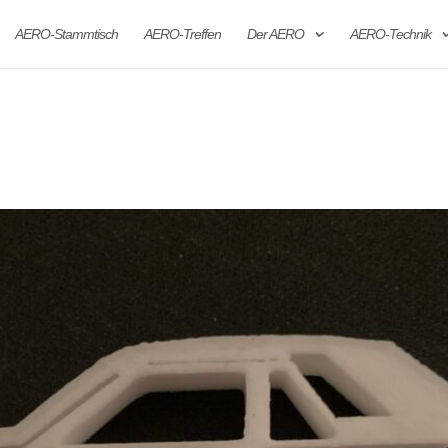
AERO-Stammtisch
AERO-Treffen
Der AERO
AERO-Technik