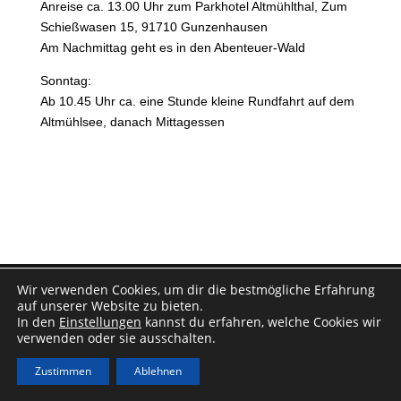
Anreise ca. 13.00 Uhr zum Parkhotel Altmühlthal, Zum
Schießwasen 15, 91710 Gunzenhausen
Am Nachmittag geht es in den Abenteuer-Wald
Sonntag:
Ab 10.45 Uhr ca. eine Stunde kleine Rundfahrt auf dem
Altmühlsee, danach Mittagessen
Impressum
|
Datenschutz
Wir verwenden Cookies, um dir die bestmögliche Erfahrung
auf unserer Website zu bieten.
In den
Einstellungen
kannst du erfahren, welche Cookies wir
verwenden oder sie ausschalten.
Zustimmen
Ablehnen