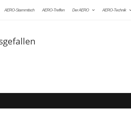
AERO-Stammtisch
AERO-Treffen
Der AERO
AERO-Technik
sgefallen